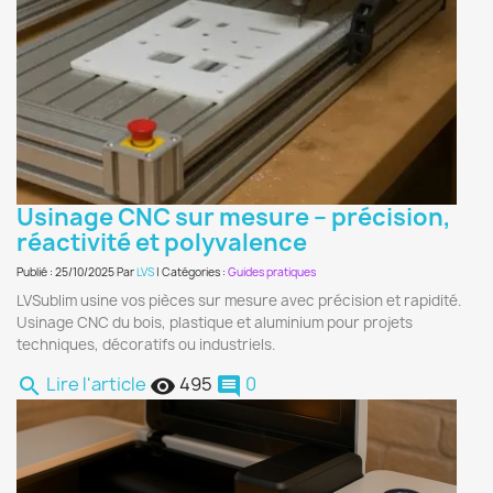
Usinage CNC sur mesure – précision,
réactivité et polyvalence
Publié : 25/10/2025 Par
LVS
| Catégories :
Guides pratiques
LVSublim usine vos pièces sur mesure avec précision et rapidité.
Usinage CNC du bois, plastique et aluminium pour projets
techniques, décoratifs ou industriels.
Lire l'article
495
0
search
remove_red_eye
comment