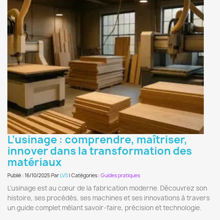
L’usinage : comprendre, maîtriser,
innover dans la transformation des
matériaux
Publié : 16/10/2025 Par
LVS
| Catégories :
Guides pratiques
L’usinage est au cœur de la fabrication moderne. Découvrez son
histoire, ses procédés, ses machines et ses innovations à travers
un guide complet mêlant savoir-faire, précision et technologie.