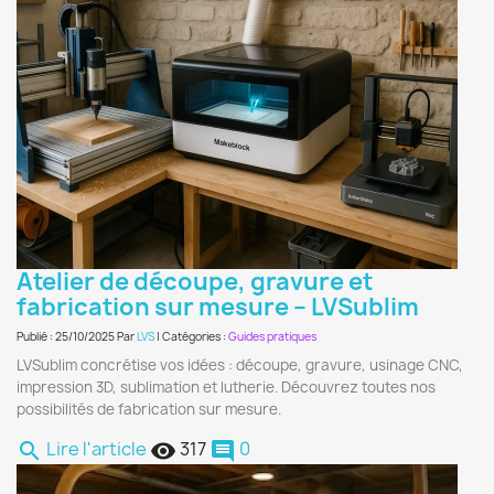
Atelier de découpe, gravure et
fabrication sur mesure – LVSublim
Publié : 25/10/2025 Par
LVS
| Catégories :
Guides pratiques
LVSublim concrétise vos idées : découpe, gravure, usinage CNC,
impression 3D, sublimation et lutherie. Découvrez toutes nos
possibilités de fabrication sur mesure.
Lire l'article
317
0
search
remove_red_eye
comment