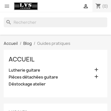
shopping_cart


(0)
search
Accueil
Blog
Guides pratiques
ACCUEIL

Lutherie guitare

Pièces détachées guitare
Déstockage atelier