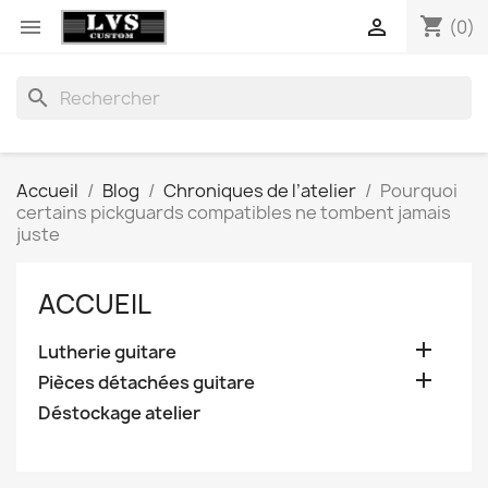
shopping_cart


(0)
search
Accueil
Blog
Chroniques de l’atelier
Pourquoi
certains pickguards compatibles ne tombent jamais
juste
ACCUEIL

Lutherie guitare

Pièces détachées guitare
Déstockage atelier