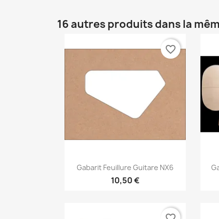
16 autres produits dans la mêm
favorite_border
Aperçu rapide

Gabarit Feuillure Guitare NX6
Ga
10,50 €
favorite_border