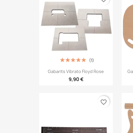
(1)
Aperçu rapide

Gabarits Vibrato Floyd Rose
Ga
9,90 €
favorite_border