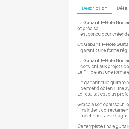
Description
Détai
Le
Gabarit F-Hole Guita
et précise.
Il est conçu pour créer d
Ce
Gabarit F-Hole Guita
Il garantit une forme régu
Le
Gabarit F-Hole Guita
Il convient aux projets d
Le F-Hole est une forme 
Un gabarit ouïe guitare é
Il permet d’obtenir une 
Le résultat est plus prof
Grâce à son épaisseur, le
Il maintient correctement
Il fonctionne avec bague
Ce template f hole guitar