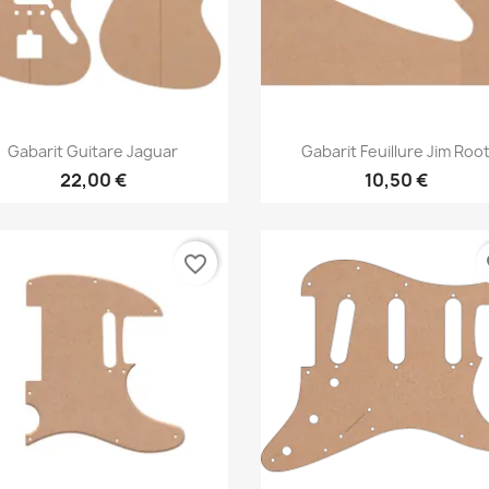
Aperçu rapide
Aperçu rapide


Gabarit Guitare Jaguar
Gabarit Feuillure Jim Roo
22,00 €
10,50 €
favorite_border
fa