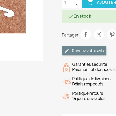

AJOUTER
En stock

Partager
Donnez votre avis
Garanties sécurité
Paiement et données s
Politique de livraison
Délais respectés
Politique retours
14 jours ouvrables