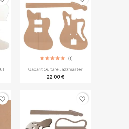
(1)
Aperçu rapide

 61
Gabarit Guitare Jazzmaster
22,00 €
vorite_border
favorite_border