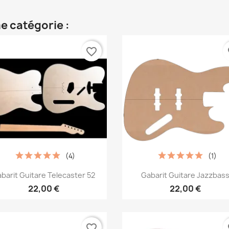
e catégorie :
favorite_border
fa
(4)
(1)
Aperçu rapide
Aperçu rapide


barit Guitare Telecaster 52
Gabarit Guitare Jazzbas
22,00 €
22,00 €
favorite_border
fa