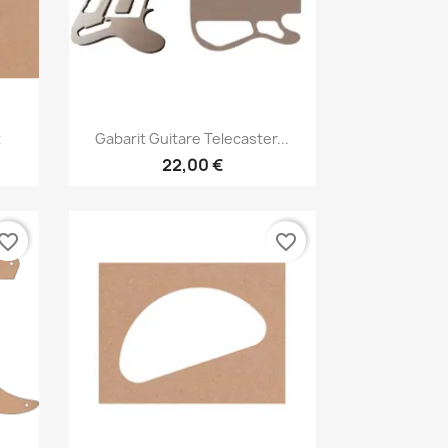
Aperçu rapide

t
Gabarit Guitare Telecaster...
22,00 €
vorite_border
favorite_border