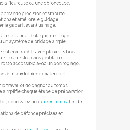
 une affleureuse ou une défonceuse.
 demande précision et stabilité.
ations et améliore le guidage.
ixer le gabarit avant usinage.
 une défonce f hole guitare propre.
ou un système de bridage simple.
e est compatible avec plusieurs bois.
 érable ou aulne sans problème.
e reste accessible avec un bon réglage.
onvient aux luthiers amateurs et
 le travail et de gagner du temps.
re simplifie chaque étape de préparation.
lier, découvrez nos
autres templates
de
rations de défonce précises et
uvez consulter
cette page
pour la