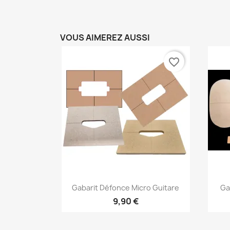
VOUS AIMEREZ AUSSI
favorite_border
Aperçu rapide

Gabarit Défonce Micro Guitare
Ga
9,90 €