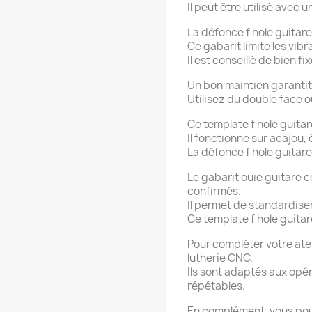
Il peut être utilisé avec
La défonce f hole guitare
Ce gabarit limite les vibr
Il est conseillé de bien f
Un bon maintien garantit
Utilisez du double face 
Ce template f hole guitar
Il fonctionne sur acajou,
La défonce f hole guitar
Le gabarit ouïe guitare c
confirmés.
Il permet de standardiser
Ce template f hole guita
Pour compléter votre ate
lutherie CNC.
Ils sont adaptés aux opé
répétables.
En complément, vous po