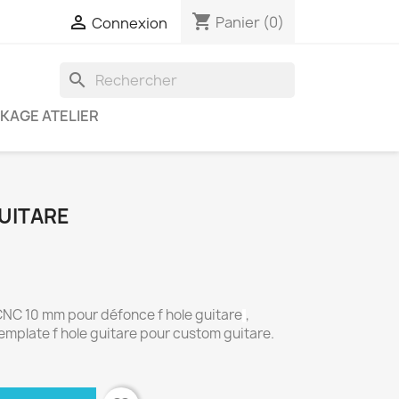
shopping_cart

Panier
(0)
Connexion
search
KAGE ATELIER
UITARE
CNC 10 mm pour défonce f hole guitare
,
template f hole guitare pour custom guitare.