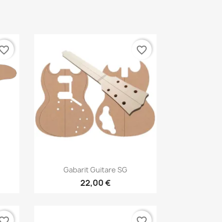
vorite_border
favorite_border
Aperçu rapide

s
Gabarit Guitare SG
22,00 €
vorite_border
favorite_border