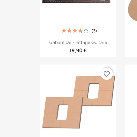
(3)
Aperçu rapide

Gabarit De Frettage Guitare
19,90 €
favorite_border