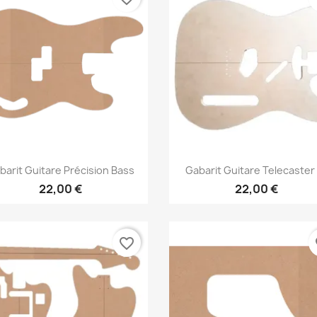
Aperçu rapide
Aperçu rapide


barit Guitare Précision Bass
Gabarit Guitare Telecaster
22,00 €
22,00 €
favorite_border
fa