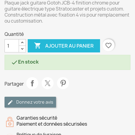
Plaque jack guitare Gotoh JCB-4 finition chrome pour
guitare électrique type Stratocaster et projets custom.
Construction métal avec fixation 4 vis pour remplacement
ou customisation.
Quantité

favorite_border
AJOUTER AU PANIER
En stock

Partager
Donnez votre avis
Garanties sécurité
Paiement et données sécurisées
Politique de livraison