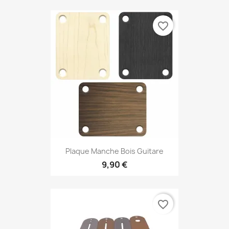
favorite_border
Plaque Manche Bois Guitare
9,90 €
favorite_border