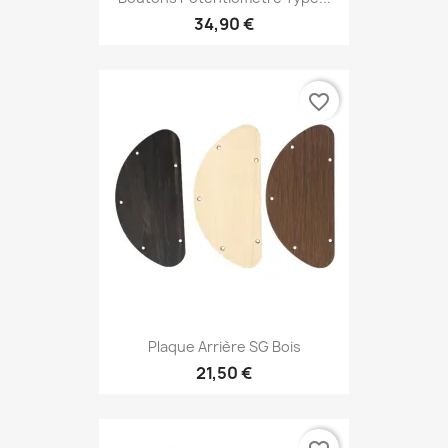
34,90 €
favorite_border
Plaque Arrière SG Bois
21,50 €