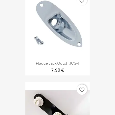
favorite_border
Plaque Jack Gotoh JCS-1
7,90 €
favorite_border