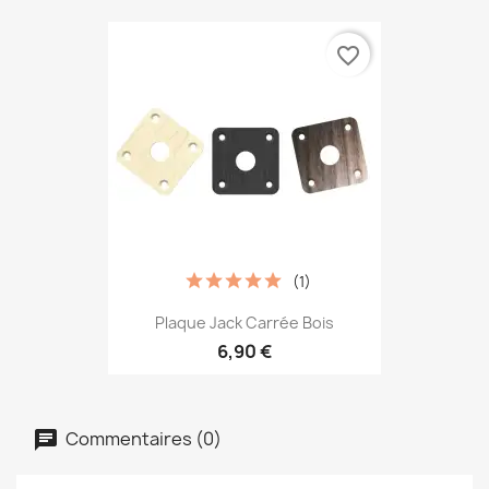
favorite_border
(1)
Plaque Jack Carrée Bois
6,90 €
Commentaires (0)