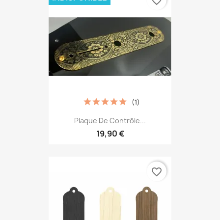
favorite_border
(1)
Plaque De Contrôle...
19,90 €
favorite_border