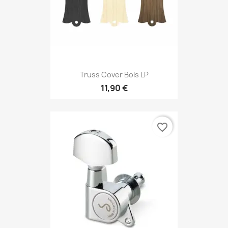
Truss Cover Bois LP
11,90 €
favorite_border