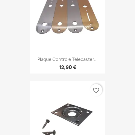
Plaque Contrôle Telecaster...
12,90 €
favorite_border