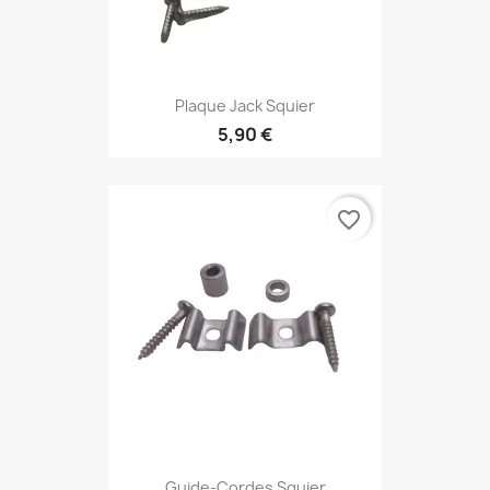
Plaque Jack Squier
5,90 €
favorite_border
Guide-Cordes Squier