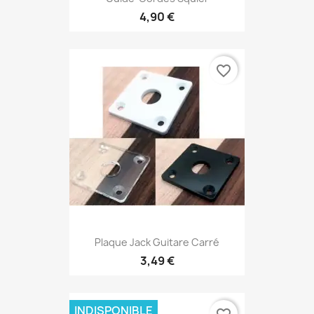
4,90 €
favorite_border
Plaque Jack Guitare Carré
3,49 €
INDISPONIBLE