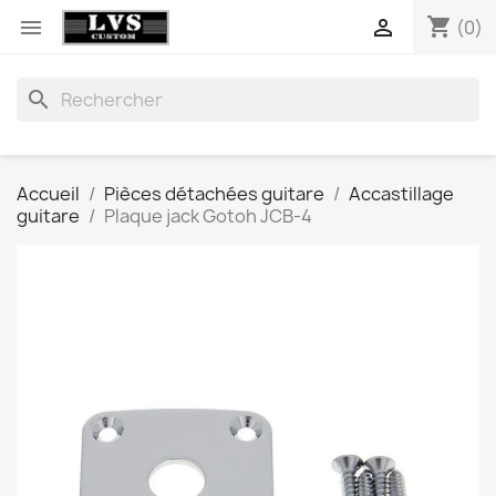
shopping_cart


(0)
search
Accueil
Pièces détachées guitare
Accastillage
guitare
Plaque jack Gotoh JCB-4