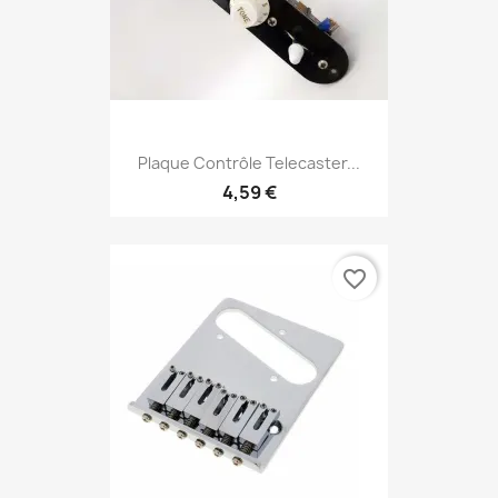
Plaque Contrôle Telecaster...
4,59 €
favorite_border