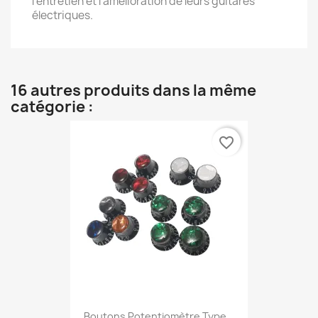
l’entretien et l’amélioration de leurs guitares
électriques.
16 autres produits dans la même
catégorie :
favorite_border
Boutons Potentiomètre Type...